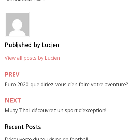
b
er
l
e
o
o
k
Published by
Lucien
View all posts by Lucien
PREV
Post
Euro 2020: que diriez-vous d’en faire votre aventure?
navigation
NEXT
Muay Thai: découvrez un sport d’exception!
Recent Posts
Découverte du tourisme de football