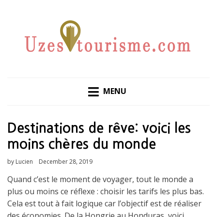
LES VOYAGES QUI NE MANQUERONT PAS DE VOUS
UZES-TOURISME.COM
INSPIRE
MENU
Destinations de rêve: voici les
moins chères du monde
by
Lucien
Posted
December 28, 2019
on
Quand c’est le moment de voyager, tout le monde a
plus ou moins ce réflexe : choisir les tarifs les plus bas.
Cela est tout à fait logique car l’objectif est de réaliser
des économies. De la Hongrie au Honduras, voici