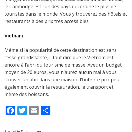
le Cambodge est l’un des pays qui draine le plus de
touristes dans le monde. Vous y trouverez des hôtels et
restaurants à des prix très accessibles.
Vietnam
Même si la popularité de cette destination est sans
cesse grandissante, il faut dire que le Vietnam est
encore à l’abri du tourisme de masse. Avec un budget
moyen de 20 euros, vous n’aurez aucun mal à vous
trouver un abri dans une maison d’hôte. Ce prix peut
également couvrir la restauration, le transport et
même des boissons.
F
T
E
S
ac
w
m
h
e
itt
ai
ar
Posted in
Destinations