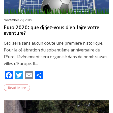
Posted
November 29, 2019
on
Euro 2020: que diriez-vous d’en faire votre
aventure?
Ceci sera sans aucun doute une première historique.
Pour la célébration du soixantième anniversaire de
l’Euro, l’évènement sera organisé dans de nombreuses
villes d’Europe. Il…
F
T
E
S
ac
w
m
h
Read More
e
itt
ai
ar
b
er
l
e
o