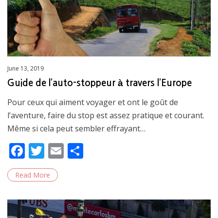
Posted
June 13, 2019
on
Guide de l’auto-stoppeur à travers l’Europe
Pour ceux qui aiment voyager et ont le goût de
l’aventure, faire du stop est assez pratique et courant.
Même si cela peut sembler effrayant…
F
T
E
S
ac
w
m
h
Read More
e
itt
ai
ar
b
er
l
e
o