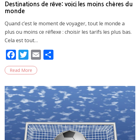
on
Destinations de rêve: voici les moins chères du
monde
Quand c’est le moment de voyager, tout le monde a
plus ou moins ce réflexe : choisir les tarifs les plus bas.
Cela est tout…
F
T
E
S
ac
w
m
h
Read More
e
itt
ai
ar
b
er
l
e
o
o
k