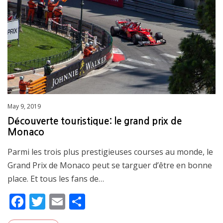
o
k
Posted
May 9, 2019
on
Découverte touristique: le grand prix de
Monaco
Parmi les trois plus prestigieuses courses au monde, le
Grand Prix de Monaco peut se targuer d’être en bonne
place. Et tous les fans de…
F
T
E
S
ac
w
m
h