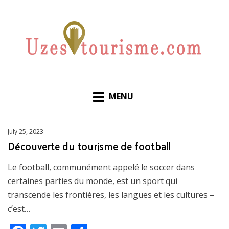
LES VOYAGES QUI NE MANQUERONT PAS DE VOUS
UZES-TOURISME.COM
INSPIRE
MENU
Posted
July 25, 2023
on
Découverte du tourisme de football
Le football, communément appelé le soccer dans
certaines parties du monde, est un sport qui
transcende les frontières, les langues et les cultures –
c’est…