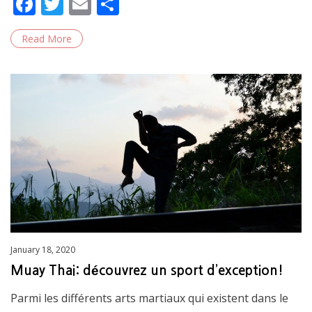
F
T
E
S
ac
w
m
h
Read More
e
itt
ai
ar
b
er
l
e
o
o
k
Posted
January 18, 2020
on
Muay Thai: découvrez un sport d’exception!
Parmi les différents arts martiaux qui existent dans le