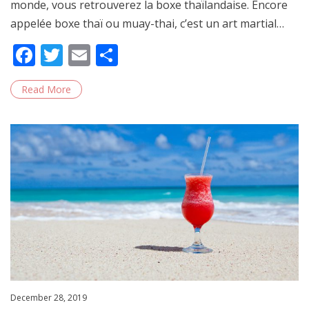
monde, vous retrouverez la boxe thaïlandaise. Encore
appelée boxe thaï ou muay-thai, c’est un art martial…
F
T
E
S
ac
w
m
h
Read More
e
itt
ai
ar
b
er
l
e
o
o
k
Posted
December 28, 2019