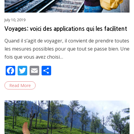
Posted
July 10, 2019
on
Voyages: voici des applications qui les facilitent
Quand il s’agit de voyager, il convient de prendre toutes
les mesures possibles pour que tout se passe bien. Une
fois que vous avez choisi…
F
T
E
S
ac
w
m
h
Read More
e
itt
ai
ar
b
er
l
e
o
o
k