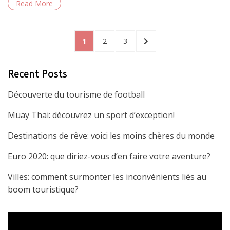
Read More
e
itt
ai
ar
b
er
l
e
Posts
o
PAGE
1
PAGE
2
PAGE
3
NEXT
PAGE
navigation
o
k
Recent Posts
Découverte du tourisme de football
Muay Thai: découvrez un sport d’exception!
Destinations de rêve: voici les moins chères du monde
Euro 2020: que diriez-vous d’en faire votre aventure?
Villes: comment surmonter les inconvénients liés au
boom touristique?
Video