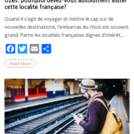
Uzès: pourquoi devez-vous absolument visiter
cette localité française?
Quand il s’agit de voyager et mettre le cap sur de
nouvelles destinations, l’embarras du choix est souvent
grand. Parmi les localités françaises dignes d’intérêt,…
F
T
E
S
ac
w
m
h
Read More
e
itt
ai
ar
b
er
l
e
o
o
k