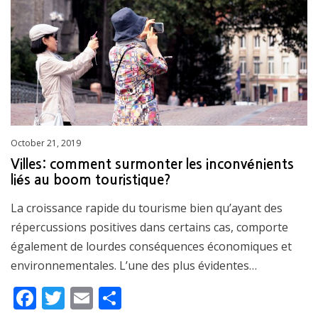
o
k
Posted
October 21, 2019
on
Villes: comment surmonter les inconvénients
liés au boom touristique?
La croissance rapide du tourisme bien qu’ayant des
répercussions positives dans certains cas, comporte
également de lourdes conséquences économiques et
environnementales. L’une des plus évidentes…
F
T
E
S