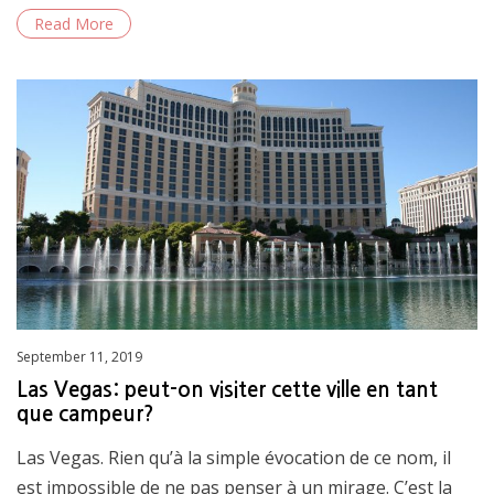
ac
w
m
h
Read More
e
itt
ai
ar
b
er
l
e
o
o
k
Posted
September 11, 2019
on
Las Vegas: peut-on visiter cette ville en tant
que campeur?
Las Vegas. Rien qu’à la simple évocation de ce nom, il
est impossible de ne pas penser à un mirage. C’est la