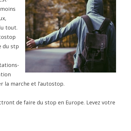
c moins
ux,
u tout.
utostop
e du stp
tations-
ation
r la marche et l’autostop.
tront de faire du stop en Europe. Levez votre