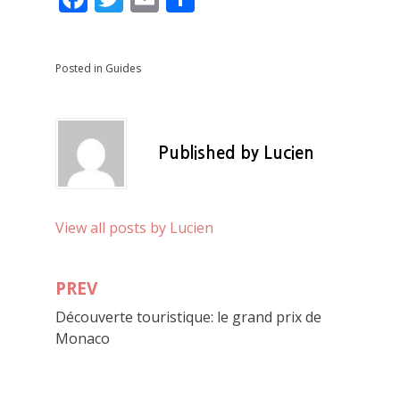
ac
w
m
h
e
itt
ai
ar
Posted in
Guides
b
er
l
e
o
o
Published by
Lucien
k
View all posts by Lucien
PREV
Post
Découverte touristique: le grand prix de
navigation
Monaco