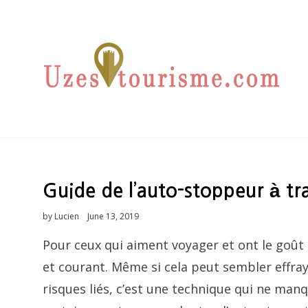
LES VOYAGES QUI NE MANQUERONT PAS
UZES-
DE VOUS INSPIRE
TOURISME.COM
Guide de l’auto-stoppeur à tr
by
Lucien
Posted
June 13, 2019
on
Pour ceux qui aiment voyager et ont le goût 
et courant. Même si cela peut sembler effray
risques liés, c’est une technique qui ne ma